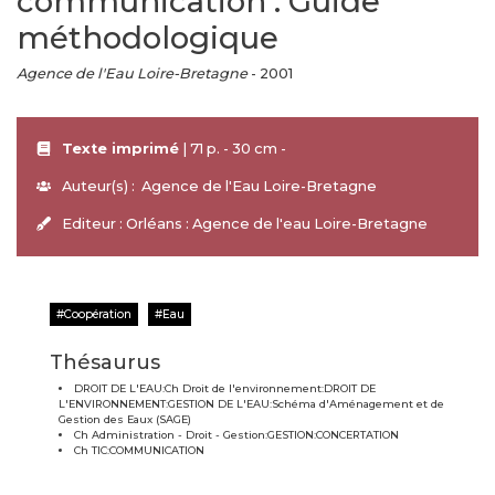
communication : Guide
méthodologique
Agence de l'Eau Loire-Bretagne
- 2001
Texte imprimé
| 71 p. - 30 cm -
Auteur(s) : Agence de l'Eau Loire-Bretagne
Editeur : Orléans : Agence de l'eau Loire-Bretagne
Coopération
Eau
Thésaurus
DROIT DE L'EAU:Ch Droit de l'environnement:DROIT DE
L'ENVIRONNEMENT:GESTION DE L'EAU:Schéma d'Aménagement et de
Gestion des Eaux (SAGE)
Ch Administration - Droit - Gestion:GESTION:CONCERTATION
Ch TIC:COMMUNICATION