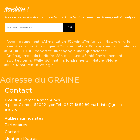
Newsletter !
Abonnez-vous et suivez l'actu de l'éducation à l'environnement en Auvergne-Rhône-Alpes
OK
Accompagnement
Alimentation
Jardin
Territoires
Nature en ville
Eau
Transition écologique
Consommation
Changements climatiques
ESE
EEDD
Biodiversité
Pédagogie
Vie quotidienne
Aménagement du territoire
Art et culture
Santé-Environnement
Sport et loisirs
Ville
Climat
Effondrements
Nature
Flore
Milieux naturels
Écologie
Adresse du GRAINE
Contact
GRAINE Auvergne-Rhône-Alpes
4 place Carnot - 69002 Lyon Tel : 07 72 18 59 89 mail : info@graine-
ara.org
Menu Pied de page
Publiez sur nos sites
Partenaires
Contact
Mentions légales