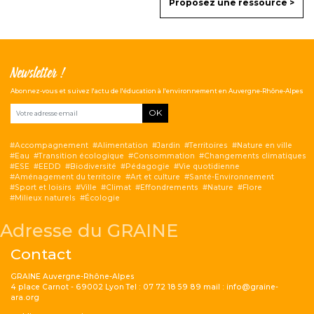
Proposez une ressource >
Newsletter !
Abonnez-vous et suivez l'actu de l'éducation à l'environnement en Auvergne-Rhône-Alpes
OK
Accompagnement
Alimentation
Jardin
Territoires
Nature en ville
Eau
Transition écologique
Consommation
Changements climatiques
ESE
EEDD
Biodiversité
Pédagogie
Vie quotidienne
Aménagement du territoire
Art et culture
Santé-Environnement
Sport et loisirs
Ville
Climat
Effondrements
Nature
Flore
Milieux naturels
Écologie
Adresse du GRAINE
Contact
GRAINE Auvergne-Rhône-Alpes
4 place Carnot - 69002 Lyon Tel : 07 72 18 59 89 mail : info@graine-
ara.org