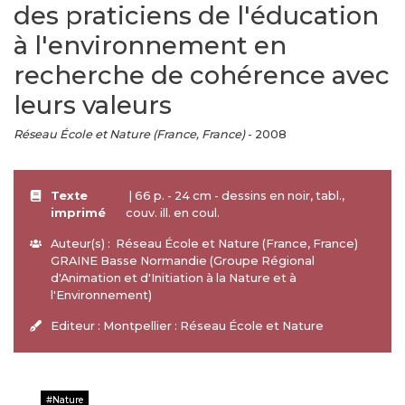
des praticiens de l'éducation
à l'environnement en
recherche de cohérence avec
leurs valeurs
Réseau École et Nature (France, France)
- 2008
Texte
| 66 p. - 24 cm - dessins en noir, tabl.,
imprimé
couv. ill. en coul.
Auteur(s) : Réseau École et Nature (France, France)
GRAINE Basse Normandie (Groupe Régional
d'Animation et d'Initiation à la Nature et à
l'Environnement)
Editeur : Montpellier : Réseau École et Nature
Nature