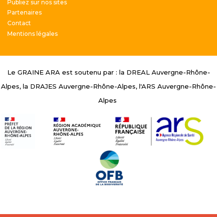
Menu Pied de page
Publiez sur nos sites
Partenaires
Contact
Mentions légales
Le GRAINE ARA est soutenu par : la DREAL Auvergne-Rhône-
Alpes, la DRAJES Auvergne-Rhône-Alpes, l'ARS Auvergne-Rhône-
Alpes