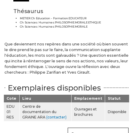
Thésaurus
METIER:Ch Education - Formation:EDUCATEUR
Ch Sciences Humaines:PHILOSOPHIE:MORALE:ETHIQUE
Ch Sciences Humaines:PHILOSOPHIE:MORALE
Que deviennent nos repères dans une société où bien souvent
le dire prend le pas sur le faire, la communication supplante
l'éducation, les mots sont galvaudés ? Une question essentielle
qui incite à réinterroger le sens de nos actions, nos valeurs, leur
fondement éthique. L'ouvrage ouvre la réflexion avec deux
chercheurs : Philippe Zarifian et Yves Girault.
Exemplaires disponibles
Cote
Lieu
Emplacement
Statut
EDU
Centre de
Ouvrages et
01
documentation du
Disponible
brochures
RES
GRAINE ARA
(contacter)