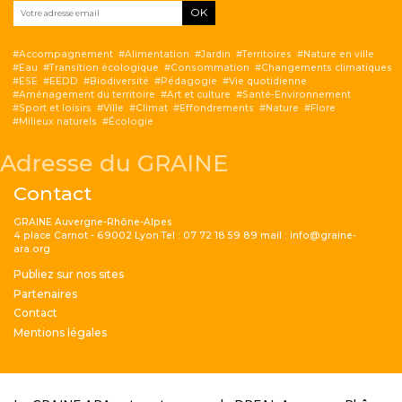
OK
Accompagnement
Alimentation
Jardin
Territoires
Nature en ville
Eau
Transition écologique
Consommation
Changements climatiques
ESE
EEDD
Biodiversité
Pédagogie
Vie quotidienne
Aménagement du territoire
Art et culture
Santé-Environnement
Sport et loisirs
Ville
Climat
Effondrements
Nature
Flore
Milieux naturels
Écologie
Adresse du GRAINE
Contact
GRAINE Auvergne-Rhône-Alpes
4 place Carnot - 69002 Lyon Tel : 07 72 18 59 89 mail : info@graine-
ara.org
Menu Pied de page
Publiez sur nos sites
Partenaires
Contact
Mentions légales