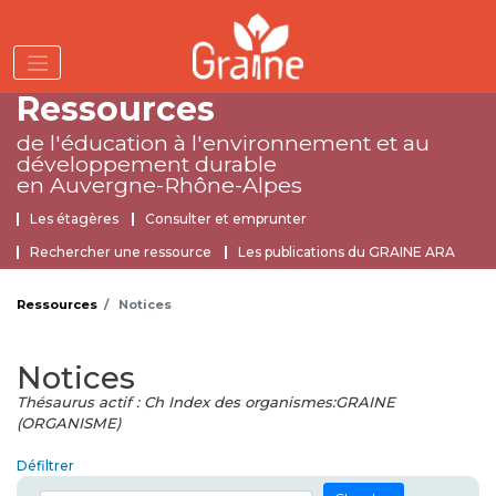
Aller
au
contenu
principal
Ressources
de l'éducation à l'environnement
et au
développement durable
en Auvergne-Rhône-Alpes
Ressources
Les étagères
Consulter et emprunter
Rechercher une ressource
Les publications du GRAINE ARA
Ressources
Notices
Notices
Thésaurus actif : Ch Index des organismes:GRAINE
(ORGANISME)
Défiltrer