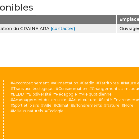
onibles
Emplac
tation du GRAINE ARA
(contacter)
Ouvrage
Accompagnement
Alimentation
Jardin
Territoires
Nature e
Transition écologique
Consommation
Changements climatiqu
EEDD
Biodiversité
Pédagogie
Vie quotidienne
Aménagement du territoire
Art et culture
Santé-Environneme
Sport et loisirs
Ville
Climat
Effondrements
Nature
Flore
Milieux naturels
Écologie