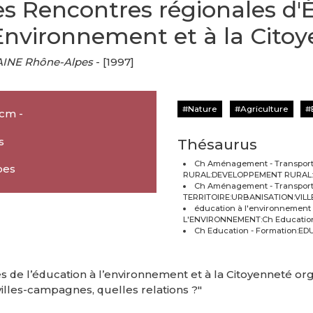
es Rencontres régionales d'
'Environnement et à la Citoy
INE Rhône-Alpes
- [1997]
Nature
Agriculture
 cm -
s
Thésaurus
Ch Aménagement - Transpo
pes
RURAL:DEVELOPPEMENT RURAL:d
Ch Aménagement - Transpo
TERRITOIRE:URBANISATION:VILL
éducation à l'environnement
L'ENVIRONNEMENT:Ch Education
Ch Education - Formation:
 de l’éducation à l’environnement et à la Citoyenneté or
illes-campagnes, quelles relations ?"