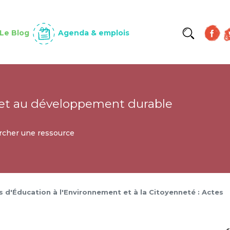
Aller
au
contenu
Le Blog
Agenda & emplois
principal
et au développement durable
cher une ressource
 d'Éducation à l'Environnement et à la Citoyenneté : Actes