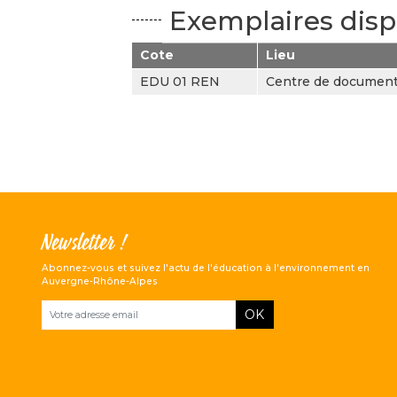
Exemplaires disp
Cote
Lieu
EDU 01 REN
Centre de documen
Newsletter !
Abonnez-vous et suivez l'actu de l'éducation à l'environnement en
Auvergne-Rhône-Alpes
OK