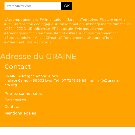
OK
Accompagnement
Alimentation
Jardin
Territoires
Nature en ville
Eau
Transition écologique
Consommation
Changements climatiques
ESE
EEDD
Biodiversité
Pédagogie
Vie quotidienne
Aménagement du territoire
Art et culture
Santé-Environnement
Sport et loisirs
Ville
Climat
Effondrements
Nature
Flore
Milieux naturels
Écologie
Adresse du GRAINE
Contact
GRAINE Auvergne-Rhône-Alpes
4 place Carnot - 69002 Lyon Tel : 07 72 18 59 89 mail : info@graine-
ara.org
Menu Pied de page
Publiez sur nos sites
Partenaires
Contact
Mentions légales