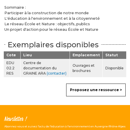
Sommaire :
Participer à la construction de notre monde
L'éducation à l'environnement et à la citoyenneté
Le réseau École et Nature : objectifs, publics
Un projet d'action pour le réseau École et Nature
Exemplaires disponibles
Cote
Lieu
Emplacement
Statut
EDU
Centre de
Ouvrages et
02.2
documentation du
Disponible
brochures
RES
GRAINE ARA
(contacter)
Proposez une ressource >
Newsletter !
Abonnez-vous et suivez l'actu de l'éducation à l'environnement en Auvergne-Rhône-Alpes