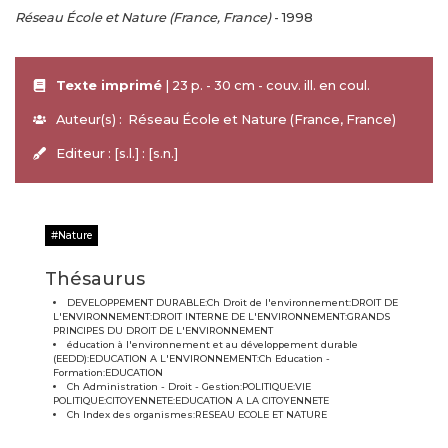
Réseau École et Nature (France, France)
- 1998
Texte imprimé
| 23 p. - 30 cm - couv. ill. en coul.
Auteur(s) : Réseau École et Nature (France, France)
Editeur : [s.l.] : [s.n.]
Nature
Thésaurus
DEVELOPPEMENT DURABLE:Ch Droit de l'environnement:DROIT DE
L'ENVIRONNEMENT:DROIT INTERNE DE L'ENVIRONNEMENT:GRANDS
PRINCIPES DU DROIT DE L'ENVIRONNEMENT
éducation à l'environnement et au développement durable
(EEDD):EDUCATION A L'ENVIRONNEMENT:Ch Education -
Formation:EDUCATION
Ch Administration - Droit - Gestion:POLITIQUE:VIE
POLITIQUE:CITOYENNETE:EDUCATION A LA CITOYENNETE
Ch Index des organismes:RESEAU ECOLE ET NATURE