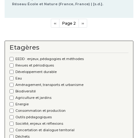
Réseau École et Nature (France, France) | [s.d.].
Pagination
Page
‹‹
Page 2
Page
››
précédente
suivante
Etagères
EEDD : enjeux, pédagogies et méthodes
Revues et périodiques
Développement durable
Eau
Aménagement, transports et urbanisme
Biodiversité
Agriculture et jardins
Energie
Consommation et production
Outils pédagogiques
Société, enjeux et réflexions
Concertation et dialogue territorial
Déchets