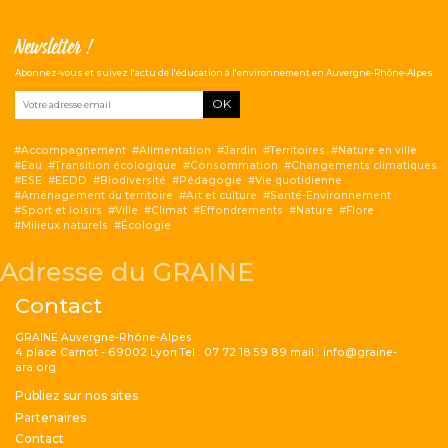
Newsletter !
Abonnez-vous et suivez l'actu de l'éducation à l'environnement en Auvergne-Rhône-Alpes
OK
Accompagnement
Alimentation
Jardin
Territoires
Nature en ville
Eau
Transition écologique
Consommation
Changements climatiques
ESE
EEDD
Biodiversité
Pédagogie
Vie quotidienne
Aménagement du territoire
Art et culture
Santé-Environnement
Sport et loisirs
Ville
Climat
Effondrements
Nature
Flore
Milieux naturels
Écologie
Adresse du GRAINE
Contact
GRAINE Auvergne-Rhône-Alpes
4 place Carnot - 69002 Lyon Tel : 07 72 18 59 89 mail : info@graine-
ara.org
Menu Pied de page
Publiez sur nos sites
Partenaires
Contact