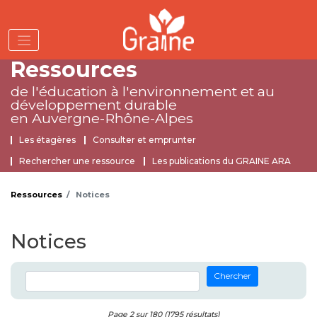
Aller
au
contenu
principal
Ressources
de l'éducation à l'environnement
et au
développement durable
en Auvergne-Rhône-Alpes
Ressources
Les étagères
Consulter et emprunter
Rechercher une ressource
Les publications du GRAINE ARA
Ressources
Notices
Notices
Chercher
Page 2 sur 180 (1795 résultats)