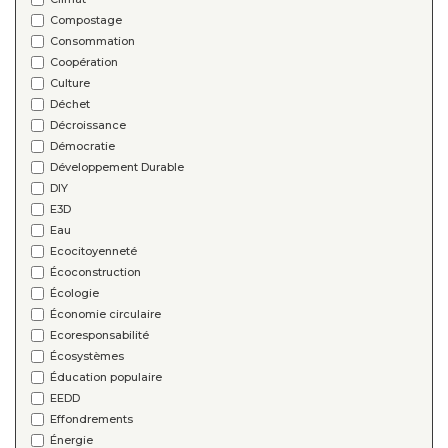
Compostage
Consommation
Coopération
Culture
Déchet
Décroissance
Démocratie
Développement Durable
DIY
E3D
Eau
Ecocitoyenneté
Écoconstruction
Écologie
Économie circulaire
Ecoresponsabilité
Écosystèmes
Éducation populaire
EEDD
Effondrements
Énergie