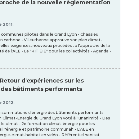
pproche de la nouvelle règlementation
e 2011.
26 communes pilotes dans le Grand Lyon - Chassieu
lan carbone - Villeurbanne approuve son plan climat-
ouvelles exigences, nouveaux procédés : à l'approche de la
de l'ALE - Le "KIT EIE" pour les collectivités - Agenda -
 Retour d'expériences sur les
 des bâtiments performants
e 2012.
 consommations d'énergie des bâtiments performants
an Climat-Energie du Grand Lyon voté à l'unanimité - Des
 climat - 2e formation climat-énergie pour les
il "énergie et patrimoine communal" - L'ALE en
rgie-climat-habitat en vidéo - Référentiel habitat