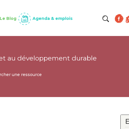
Aller
au
contenu
Le Blog
Agenda & emplois
principal
et au développement durable
cher une ressource