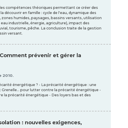
 les compétences théoriques permettant ce créer des
la découvrir en famille : cycle de l'eau, dynamique des
u, zones humides, paysages, bassins versants, utilisation
au industrielle, énergie, agriculture), impact des
luvial, tourisme, pêche. La conclusion traite de la gestion
ssin versant.
- Comment prévenir et gérer la
e 2010.
carité énergétique ? - La précarité énergétique : une
 Grenelle... pour lutter contre la précarité énergétique -
tre la précarité énergétique - Des loyers bas et des
Isolation : nouvelles exigences,