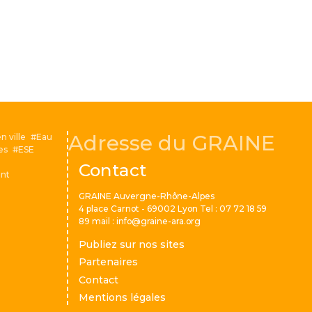
Adresse du GRAINE
n ville
Eau
es
ESE
Contact
nt
GRAINE Auvergne-Rhône-Alpes
4 place Carnot - 69002 Lyon Tel : 07 72 18 59
89 mail : info@graine-ara.org
Menu Pied de page
Publiez sur nos sites
Partenaires
Contact
Mentions légales