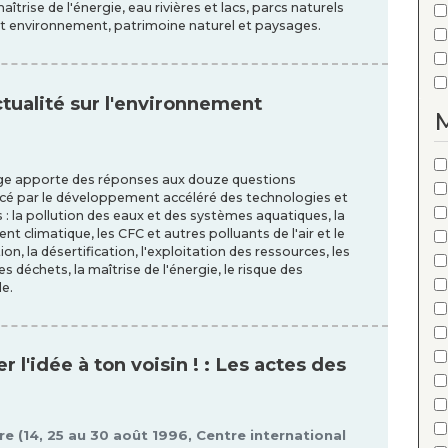
trise de l'énergie, eau rivières et lacs, parcs naturels
et environnement, patrimoine naturel et paysages.
ctualité sur l'environnement
M
rage apporte des réponses aux douze questions
é par le développement accéléré des technologies et
 : la pollution des eaux et des systèmes aquatiques, la
ent climatique, les CFC et autres polluants de l'air et le
n, la désertification, l'exploitation des ressources, les
es déchets, la maîtrise de l'énergie, le risque des
e.
 l'idée à ton voisin ! : Les actes des
e (14, 25 au 30 août 1996, Centre international