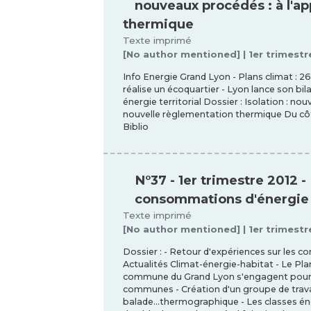
nouveaux procédés : à l'a
thermique
Texte imprimé
[No author mentioned] | 1er trimestr
Info Energie Grand Lyon - Plans climat : 
réalise un écoquartier - Lyon lance son bi
énergie territorial Dossier : Isolation : n
nouvelle règlementation thermique Du côté 
Biblio
N°37 - 1er trimestre 2012 -
consommations d'énergie
Texte imprimé
[No author mentioned] | 1er trimestr
Dossier : - Retour d'expériences sur les
Actualités Climat-énergie-habitat - Le Pl
commune du Grand Lyon s'engagent pour le
communes - Création d'un groupe de trava
balade...thermographique - Les classes éne