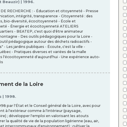
t Beauzir) | 1996.
DE RECHERCHE : - Éducation et citoyenneté - Presse
cation, intégrité, transparence - Citoyenneté : des
s, bio-diversité, écocitoyenneté - École et
neté - Énergie et écocitoyenneté ATELIERS
rtiers - BEATEP, c'est quoi d'être animateur
 montagne - Des outils pédagogiques pour la Loire -
 outil pédagogique autour des déchets radioactifs -
- Les jardins publiques - Écoute, c'est la ville -
ébec - Pratiques diverses et variées de la malle
 l'écocitoyenneté d'aujourd'hui - Une expérience auto-
és
ment de la Loire
 | 1998.
8 par l'État et le Conseil général de la Loire, avec pour
nt à l'extérieur comme à l'intérieur (paysage,
ire) ; développer l'emploi en valorisant les atouts
r la qualité de vie de la population ligérienne (eau, air,
et intercommunaux d'environnement) ; cultiver la