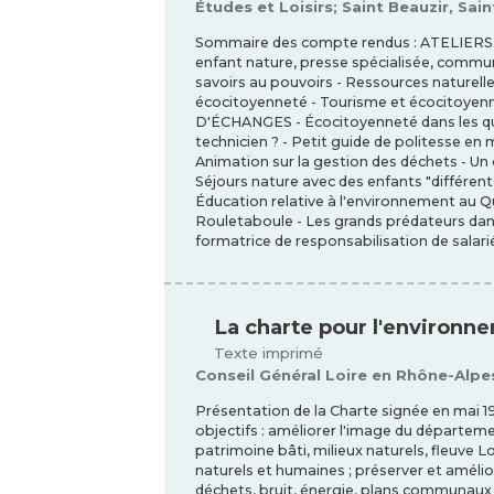
Études et Loisirs; Saint Beauzir, Sain
Sommaire des compte rendus : ATELIERS 
enfant nature, presse spécialisée, communi
savoirs au pouvoirs - Ressources naturelle
écocitoyenneté - Tourisme et écocitoyen
D'ÉCHANGES - Écocitoyenneté dans les qua
technicien ? - Petit guide de politesse en
Animation sur la gestion des déchets - Un
Séjours nature avec des enfants "différents" 
Éducation relative à l'environnement au Qu
Rouletaboule - Les grands prédateurs dans
formatrice de responsabilisation de salari
La charte pour l'environne
Texte imprimé
Conseil Général Loire en Rhône-Alpes
Présentation de la Charte signée en mai 199
objectifs : améliorer l'image du départeme
patrimoine bâti, milieux naturels, fleuve Lo
naturels et humaines ; préserver et améliore
déchets, bruit, énergie, plans communaux 